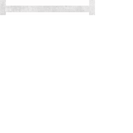
Exposición Colectiva en Davinci
escola d'art. Barcelona.
Exposición colectiva "El cuerpo
humano" en Davinci escola
d'art. Barcelona.
Exposición colectiva Davinci
Escola d'Art. Barcelona.
Search By Tags