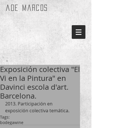
ade marcos
Exposición colectiva "El
Vi en la Pintura" en
Davinci escola d'art.
Barcelona.
2013. Participación en 
exposición colectiva temática.
Tags:
bodega
wine