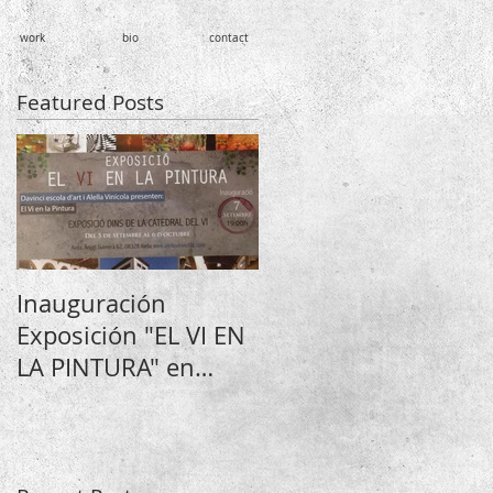
work
bio
contact
Featured Posts
Inauguración
Exposición "EL VI EN
LA PINTURA" en
Catedral del vino
Alella Vinícola, en
Alella.