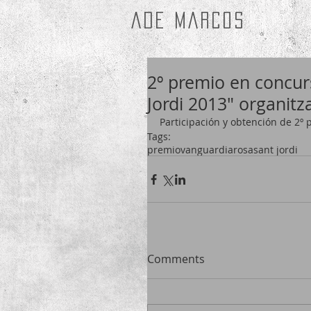
ade marcos
2º premio en concurs
Jordi 2013" organitz
Participación y obtención de 2º 
Tags:
premio
vanguardia
rosa
sant jordi
Comments