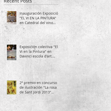
Recent Posts
Inauguración Exposición
"EL VI EN LA PINTURA"
en Catedral del vino
Alella Vinícola, en Alella.
Exposición colectiva "El
Vi en la Pintura" en
Davinci escola d'art.
Barcelona.
2º premio en concurso
de ilustración "La rosa
de Sant Jordi 2013"
organitzat pel diari La
Vanguardia