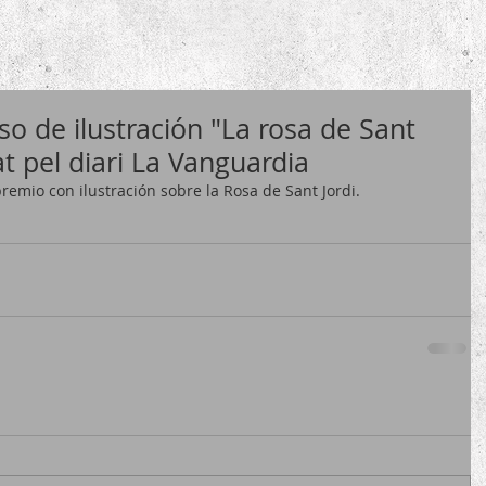
o de ilustración "La rosa de Sant
at pel diari La Vanguardia
premio con ilustración sobre la Rosa de Sant Jordi.